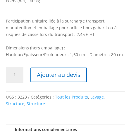
Poids (net) : 60 kg
Participation unitaire liée à la surcharge transport,
manutention et emballage pour article hors gabarit ou à
risques de casse lors du transport : 2,45 € HT
Dimensions (hors emballage) :
Hauteur/Epaisseur/Profondeur : 1,60 cm – Diamètre : 80 cm
quantité
Ajouter au devis
de
Embase
lourde
ronde
UGS :
3223
Catégories :
Tout les Produits
,
Levage
,
60kg
Structure
,
Structure
-
EML259
Informations complémentaires