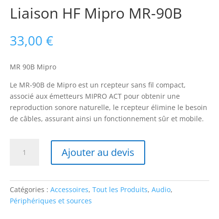
Liaison HF Mipro MR-90B
33,00
€
MR 90B Mipro
Le MR-90B de Mipro est un rcepteur sans fil compact,
associé aux émetteurs MIPRO ACT pour obtenir une
reproduction sonore naturelle, le rcepteur élimine le besoin
de câbles, assurant ainsi un fonctionnement sûr et mobile.
quantité
Ajouter au devis
de
Liaison
HF
Mipro
Catégories :
Accessoires
,
Tout les Produits
,
Audio
,
MR-
Périphériques et sources
90B