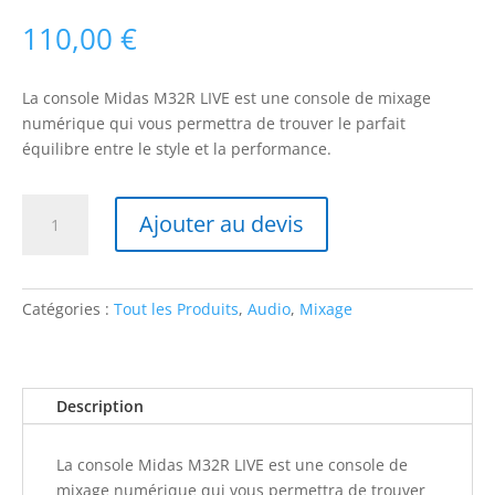
110,00
€
La console Midas M32R LIVE est une console de mixage
numérique qui vous permettra de trouver le parfait
équilibre entre le style et la performance.
quantité
Ajouter au devis
de
Midas
M32R
Live
Catégories :
Tout les Produits
,
Audio
,
Mixage
Description
La console Midas M32R LIVE est une console de
mixage numérique qui vous permettra de trouver