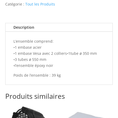
LCD
Catégorie :
Tout les Produits
Sp
LCD
ASD
Description
L’ensemble comprend:
•1 embase acier
•1 embase Vesa avec 2 colliers•1tube ø 350 mm
•3 tubes ø 550 mm
•l’ensemble époxy noir
Poids de l’ensemble : 39 kg
Produits similaires