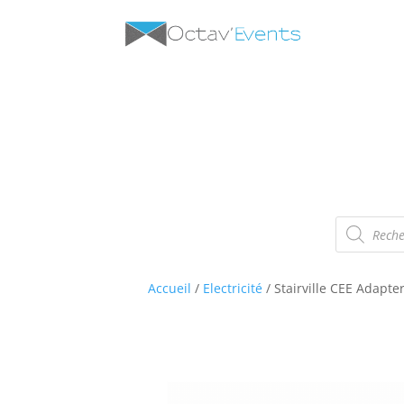
Recherche
de
produits
Accueil
/
Electricité
/ Stairville CEE Adapte