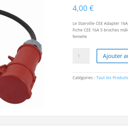
4,00
€
Le Stairville CEE Adapter 16
Fiche CEE 16A 5 broches mâl
femelle
quantité
Ajouter a
de
Stairville
CEE
Adapter
Catégories :
Tout les Produit
16A-
32A