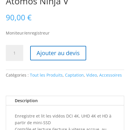
Atomos Ninja V
90,00
€
Moniteur/enregistreur
quantité
Ajouter au devis
de
Atomos
Ninja
V
Catégories :
Tout les Produits
,
Captation
,
Video
,
Accessoires
Description
Enregistre et lit les vidéos DCI 4K, UHD 4K et HD à
partir de mini-SSD
Contrôle et lecture (lecture à vitesse accrue, au