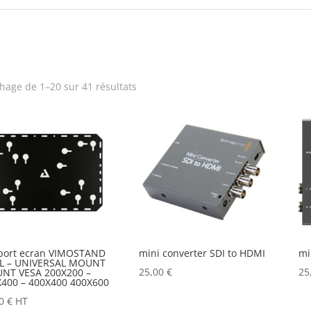
Trié
chage de 1–20 sur 41 résultats
par
prix
décroissant
port ecran VIMOSTAND
mini converter SDI to HDMI
mi
L – UNIVERSAL MOUNT
25,00
€
25
NT VESA 200X200 –
400 – 400X400 400X600
00
€
HT