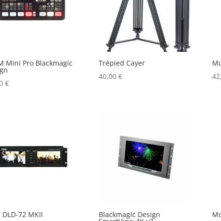
 Mini Pro Blackmagic
Trépied Cayer
Mu
ign
40,00
€
42
00
€
 DLD-72 MKII
Blackmagic Design
Mo