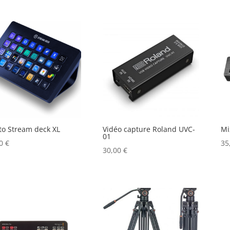
to Stream deck XL
Vidéo capture Roland UVC-
Mi
01
00
€
35
30,00
€