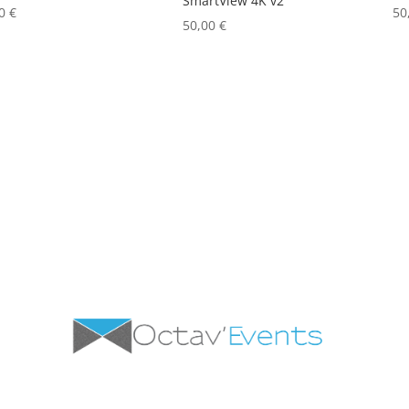
SmartView 4K v2
00
€
50
50,00
€