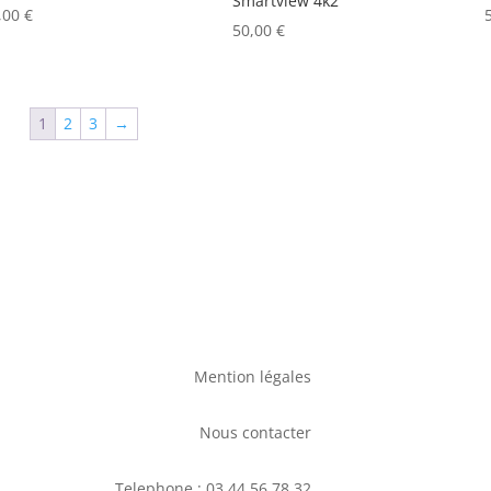
Smartview 4k2
,00
€
50,00
€
1
2
3
→
Mention légales
Nous contacter
Telephone : 03 44 56 78 32