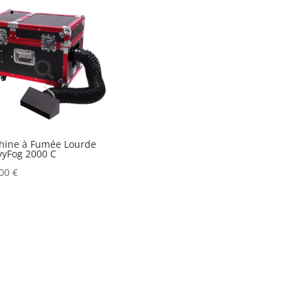
hine à Fumée Lourde
yFog 2000 C
,00
€