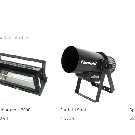
Trié
sultats affichés
par
prix
décroissant
in Atomic 3000
Funfetti Shot
Sp
00
€
HT
44,00
€
65