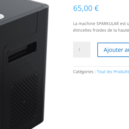
65,00
€
La machine SPARKULAR est u
étincelles froides de la hau
quantité
Ajouter a
de
Sparkular
-
Etincelle
Catégories :
Tout les Produit
Froide