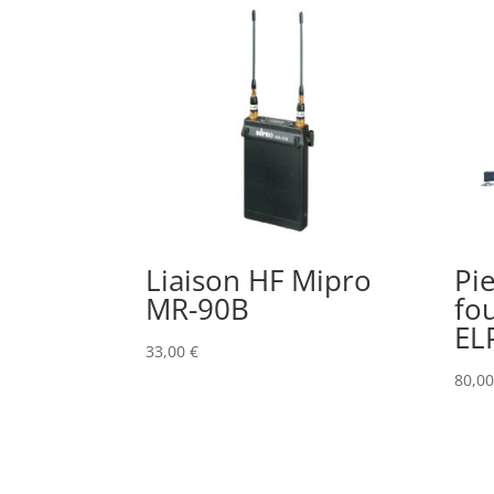
Liaison HF Mipro
Pi
MR-90B
fo
EL
33,00
€
80,0