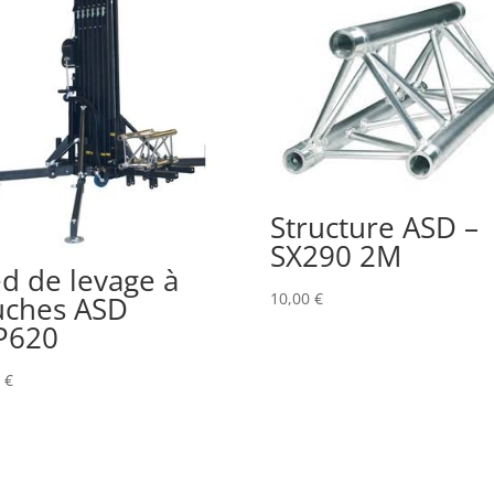
Structure ASD –
SX290 2M
ed de levage à
10,00
€
uches ASD
P620
0
€