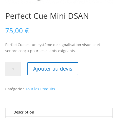
Perfect Cue Mini DSAN
75,00
€
PerfectCue est un système de signalisation visuelle et
sonore conçu pour les clients exigeants.
quantité
Ajouter au devis
de
Perfect
Cue
Mini
Catégorie :
Tout les Produits
DSAN
Description