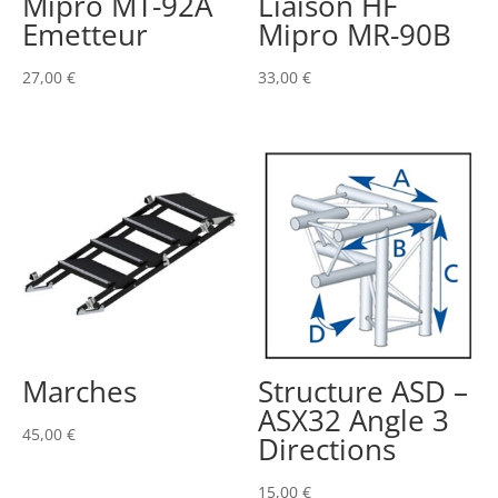
Mipro MT-92A
Liaison HF
Emetteur
Mipro MR-90B
27,00
€
33,00
€
Marches
Structure ASD –
ASX32 Angle 3
45,00
€
Directions
15,00
€