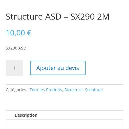
Structure ASD – SX290 2M
10,00
€
SX290 ASD
quantité
Ajouter au devis
de
Structure
ASD
-
Catégories :
Tout les Produits
,
Structure
,
Scenique
SX290
2M
Description