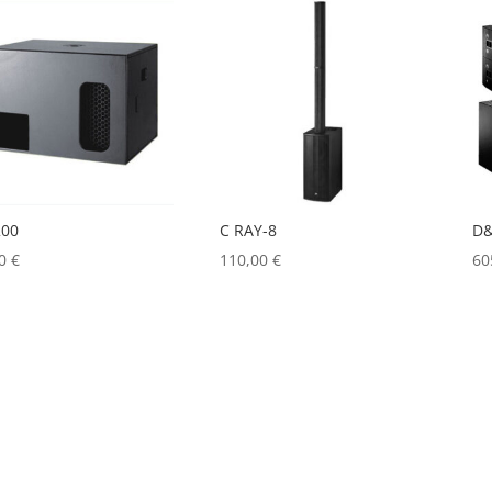
200
C RAY-8
D&
00
€
110,00
€
60