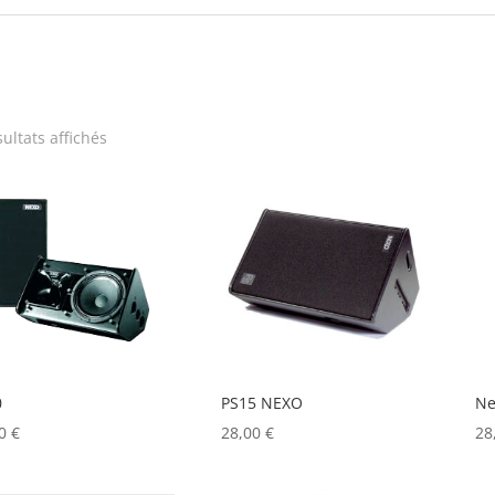
Trié
sultats affichés
par
prix
décroissant
0
PS15 NEXO
Ne
00
€
28,00
€
28