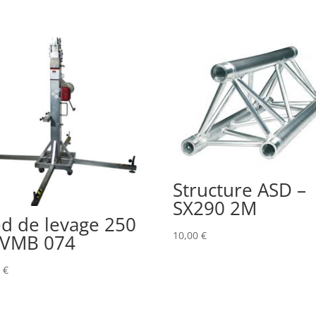
Structure ASD –
SX290 2M
ed de levage 250
10,00
€
 VMB 074
0
€