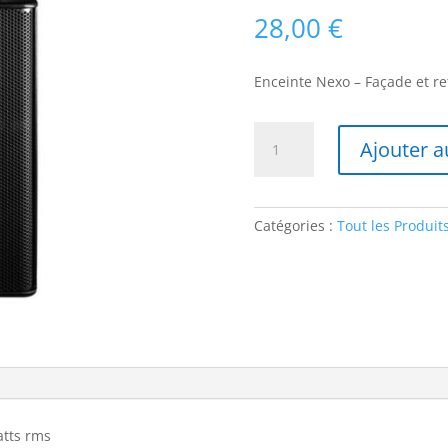
28,00
€
Enceinte Nexo – Façade et r
quantité
Ajouter a
de
Nexo
PS15
R2
Catégories :
Tout les Produit
atts rms