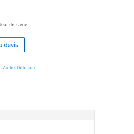
etour de scène
u devis
s
,
Audio
,
Diffusion