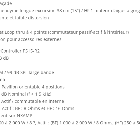
façade
éodyme longue excursion 38 cm (15") / HF 1 moteur d’aigus à gorge
nte et faible distorsion
t Loop thru à 4 points (commutateur passif-actif à l’intérieur)
tion pour accessoires externes
DController PS15-R2
 3 dB
al / 99 dB SPL large bande
rête
. Pavillon orientable 4 positions
2 dB Nominal (f > 1,5 kHz)
u Actif / commutable en interne
 Actif : BF : 8 Ohms et HF : 16 Ohms
ement sur NXAMP
0 à 2 000 W / 8 ?, Actif : (BF) 1 000 à 2 000 W / 8 Ohms, (HF) 250 à