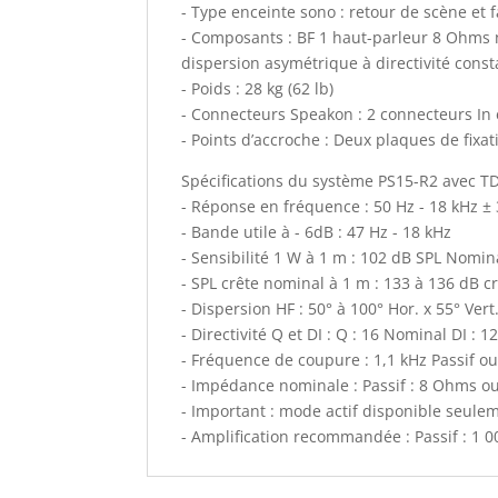
- Type enceinte sono : retour de scène et 
- Composants : BF 1 haut-parleur 8 Ohms n
dispersion asymétrique à directivité consta
- Poids : 28 kg (62 lb)
- Connecteurs Speakon : 2 connecteurs In e
- Points d’accroche : Deux plaques de fixa
Spécifications du système PS15-R2 avec T
- Réponse en fréquence : 50 Hz - 18 kHz ±
- Bande utile à - 6dB : 47 Hz - 18 kHz
- Sensibilité 1 W à 1 m : 102 dB SPL Nomin
- SPL crête nominal à 1 m : 133 à 136 dB c
- Dispersion HF : 50° à 100° Hor. x 55° Vert
- Directivité Q et DI : Q : 16 Nominal DI : 1
- Fréquence de coupure : 1,1 kHz Passif o
- Impédance nominale : Passif : 8 Ohms ou
- Important : mode actif disponible seul
- Amplification recommandée : Passif : 1 00