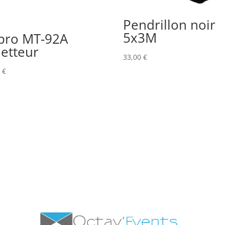
Pendrillon noir
5x3M
pro MT-92A
etteur
33,00
€
0
€