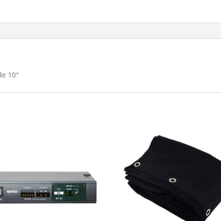
de 10″