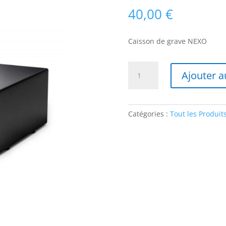
40,00
€
Caisson de grave NEXO
quantité
Ajouter a
de
Nexo
ID
S110T
Catégories :
Tout les Produit