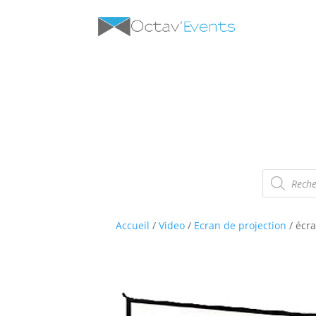
Recherche
de
produits
Accueil
/
Video
/
Ecran de projection
/ écra