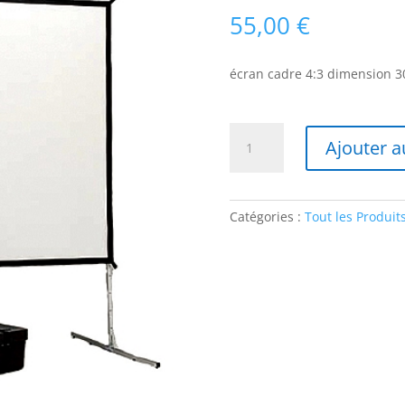
55,00
€
écran cadre 4:3 dimension 3
quantité
Ajouter a
de
écran
cadre
4:3
Catégories :
Tout les Produit