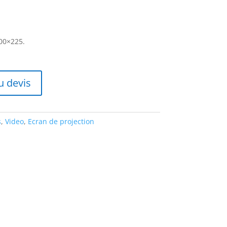
00×225.
u devis
s
,
Video
,
Ecran de projection