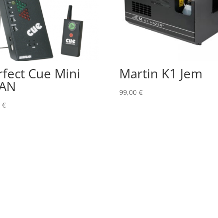
rfect Cue Mini
Martin K1 Jem
AN
99,00
€
0
€