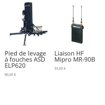
Pied de levage
Liaison HF
à fouches ASD
Mipro MR-90B
ELP620
33,00
€
80,00
€