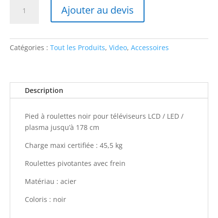
quantité
Ajouter au devis
de
Pied
Ecran
sur
Catégories :
Tout les Produits
,
Video
,
Accessoires
Roulettes
-
40
Description
à
65
pouces
Pied à roulettes noir pour téléviseurs LCD / LED /
plasma jusqu’à
178 cm
Charge maxi certifiée :
45,5 kg
Roulettes pivotantes avec frein
Matériau : acier
Coloris :
noir