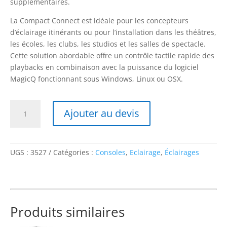
supplémentaires.
La Compact Connect est idéale pour les concepteurs
d’éclairage itinérants ou pour l’installation dans les théâtres,
les écoles, les clubs, les studios et les salles de spectacle.
Cette solution abordable offre un contrôle tactile rapide des
playbacks en combinaison avec la puissance du logiciel
MagicQ fonctionnant sous Windows, Linux ou OSX.
quantité
Ajouter au devis
de
Chamsys
MagicQ
connect
UGS :
3527
Catégories :
Consoles
,
Eclairage
,
Éclairages
Produits similaires