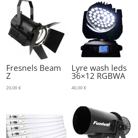
Fresnels Beam
Lyre wash leds
Z
36×12 RGBWA
20,00
€
40,00
€