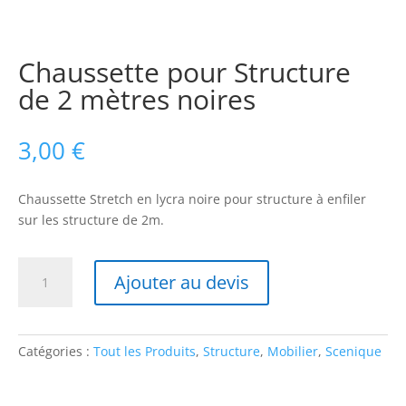
Chaussette pour Structure
de 2 mètres noires
3,00
€
Chaussette Stretch en lycra noire pour structure à enfiler
sur les structure de 2m.
quantité
Ajouter au devis
de
Chaussette
pour
Structure
Catégories :
Tout les Produits
,
Structure
,
Mobilier
,
Scenique
de
2