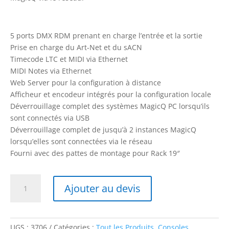
5 ports DMX RDM prenant en charge l’entrée et la sortie
Prise en charge du Art-Net et du sACN
Timecode LTC et MIDI via Ethernet
MIDI Notes via Ethernet
Web Server pour la configuration à distance
Afficheur et encodeur intégrés pour la configuration locale
Déverrouillage complet des systèmes MagicQ PC lorsqu’ils
sont connectés via USB
Déverrouillage complet de jusqu’à 2 instances MagicQ
lorsqu’elles sont connectées via le réseau
Fourni avec des pattes de montage pour Rack 19″
quantité
Ajouter au devis
de
GeNetix
GN5
Node
UGS :
3706
Catégories :
Tout les Produits
,
Consoles
,