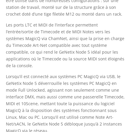
être utilisé dans de nombreuses configurations : sur une
station de travail, monté sur de la structure grâce à son
crochet doté d’une tige filetée M12 ou monté dans un rack.
Les ports LTC et MIDI de l’interface permettent
l’entrée/sortie de Timecode et de MIDI Notes vers les
systèmes MagicQ via ChamNet, ainsi que la prise en charge
du Timecode Art-Net compatible avec tout système
compatible, ce qui rend le GeNetix Node 5 idéal pour les
applications où le Timecode ou la source MIDI sont éloignés
de la console.
Lorsqu’il est connecté aux systèmes PC MagicQ via USB, le
GeNetix Node 5 déverrouille les systèmes PC MagicQ en
mode Full Unlocked, agissant non seulement comme une
interface DMX, mais aussi comme une passerelle Timecode,
MIDI et 10Scene, mettant toute la puissance du logiciel
MagicQ à la disposition des systèmes fonctionnant sous
Linux, Mac ou PC. Lorsqu’il est utilisé comme Note Art-
Net/sACN, le GeNetix Node 5 débloque jusqu’à 2 instances
MagicQ via le réseau.