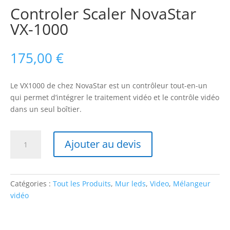
Controler Scaler NovaStar
VX-1000
175,00
€
Le VX1000 de chez NovaStar est un contrôleur tout-en-un
qui permet d’intégrer le traitement vidéo et le contrôle vidéo
dans un seul boîtier.
quantité
Ajouter au devis
de
Controler
Scaler
NovaStar
Catégories :
Tout les Produits
,
Mur leds
,
Video
,
Mélangeur
VX-
vidéo
1000