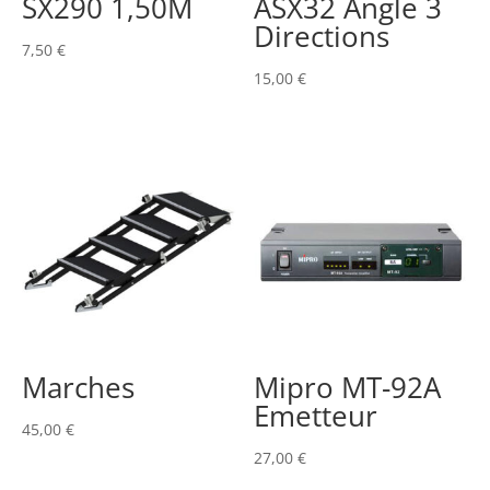
SX290 1,50M
ASX32 Angle 3
Directions
7,50
€
15,00
€
Marches
Mipro MT-92A
Emetteur
45,00
€
27,00
€