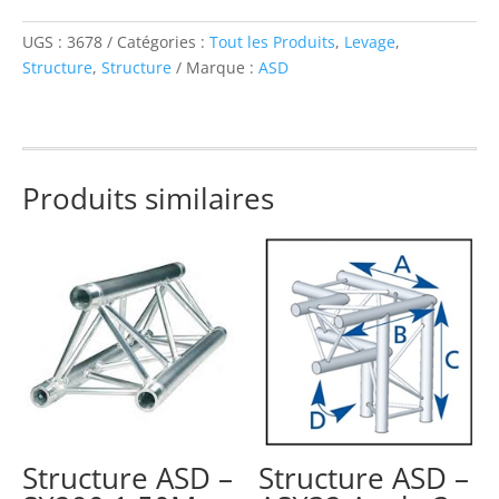
29100
M
UGS :
3678
Catégories :
Tout les Produits
,
Levage
,
STRUCTURE
Structure
,
Structure
Marque :
ASD
ALU
290
CARRE
1M00
Produits similaires
NOIR
Structure ASD –
Structure ASD –