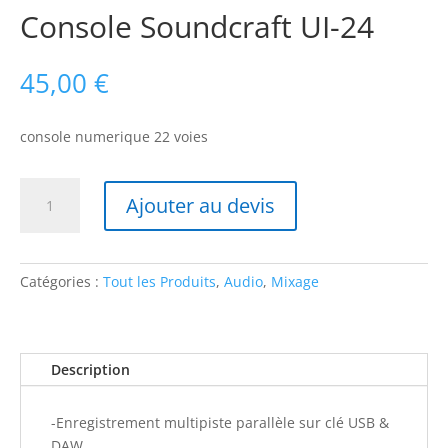
Console Soundcraft UI-24
45,00
€
console numerique 22 voies
quantité
Ajouter au devis
de
Console
Soundcraft
UI-
Catégories :
Tout les Produits
,
Audio
,
Mixage
24
Description
-Enregistrement multipiste parallèle sur clé USB &
DAW