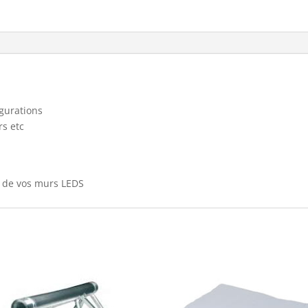
igurations
rs etc
n de vos murs LEDS