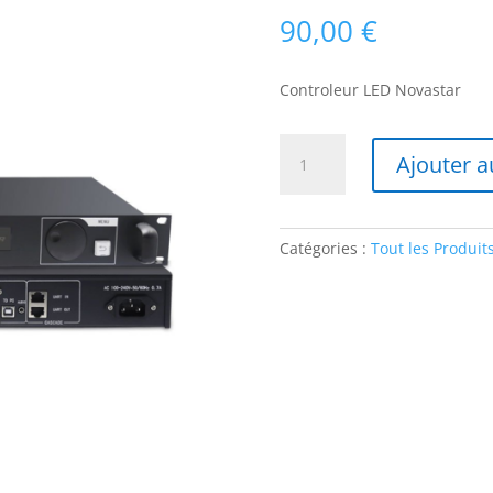
90,00
€
Controleur LED Novastar
quantité
Ajouter a
de
Novastar
MCTRL-
660
Catégories :
Tout les Produit