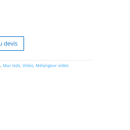
u devis
s
,
Mur leds
,
Video
,
Mélangeur vidéo