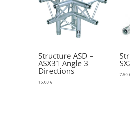
Structure ASD –
St
ASX31 Angle 3
SX
Directions
7,50
15,00
€