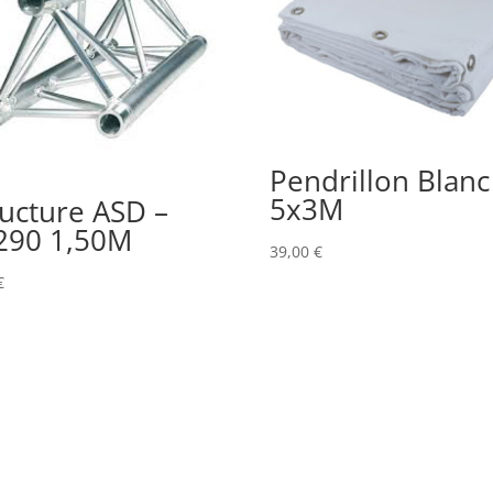
Pendrillon Blanc
5x3M
ructure ASD –
290 1,50M
39,00
€
€