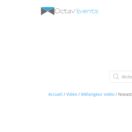
Recherche
de
produits
Accueil
/
Video
/
Mélangeur vidéo
/ Novas