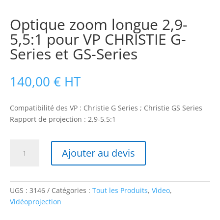
Optique zoom longue 2,9-
5,5:1 pour VP CHRISTIE G-
Series et GS-Series
140,00
€
HT
Compatibilité des VP : Christie G Series ; Christie GS Series
Rapport de projection : 2,9-5,5:1
quantité
Ajouter au devis
de
Optique
zoom
longue
UGS :
3146
Catégories :
Tout les Produits
,
Video
,
2,9-
Vidéoprojection
5,5:1