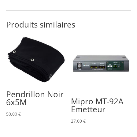
pour
VP
CHRISTIE
Produits similaires
G-
Series
et
GS-
Series
Pendrillon Noir
Mipro MT-92A
6x5M
Emetteur
50,00
€
27,00
€