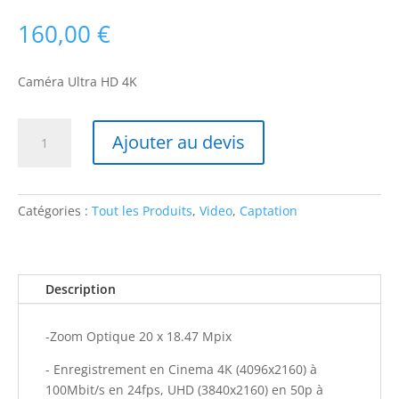
160,00
€
Caméra Ultra HD 4K
quantité
Ajouter au devis
de
Panasonic
4K
HC-
Catégories :
Tout les Produits
,
Video
,
Captation
X1000
Description
-Zoom Optique 20 x 18.47 Mpix
- Enregistrement en Cinema 4K (4096x2160) à
100Mbit/s en 24fps, UHD (3840x2160) en 50p à