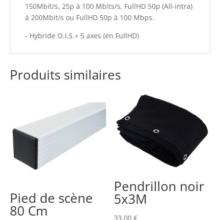
150Mbit/s, 25p à 100 Mbits/s, FullHD 50p (All-intra)
à 200Mbit/s ou FullHD 50p à 100 Mbps.
- Hybride O.I.S.+ 5 axes (en FullHD)
Produits similaires
Pendrillon noir
Pied de scène
5x3M
80 Cm
33,00
€