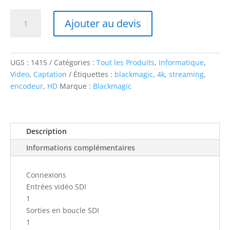
quantité
Ajouter au devis
de
Web
Presenter
Blackmagic
UGS :
1415
Catégories :
Tout les Produits
,
Informatique
,
4K
Video
,
Captation
Étiquettes :
blackmagic
,
4k
,
streaming
,
encodeur
,
HD
Marque :
Blackmagic
Description
Informations complémentaires
Connexions
Entrées vidéo SDI
1
Sorties en boucle SDI
1