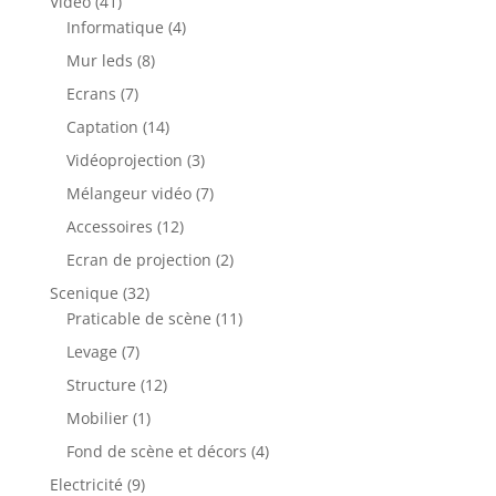
41
Video
41
produits
4
Informatique
4
produits
8
Mur leds
8
produits
7
Ecrans
7
produits
14
Captation
14
produits
3
Vidéoprojection
3
produits
7
Mélangeur vidéo
7
produits
12
Accessoires
12
produits
2
Ecran de projection
2
produits
32
Scenique
32
produits
11
Praticable de scène
11
produits
7
Levage
7
produits
12
Structure
12
produits
1
Mobilier
1
produit
4
Fond de scène et décors
4
produits
9
Electricité
9