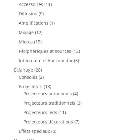
produits
11
Accessoires
11
produits
9
Diffusion
9
produits
1
Amplifications
1
produit
12
Mixage
12
produits
15
Micros
15
produits
12
Périphériques et sources
12
produits
5
Intercomm et Ear monitor
5
produits
28
Eclairage
28
produits
2
Consoles
2
produits
18
Projecteurs
18
produits
4
Projecteurs autonomes
4
produits
3
Projecteurs traditionnels
3
produits
11
Projecteurs leds
11
produits
7
Projecteurs décorations
7
produits
6
Effets spéciaux
6
produits