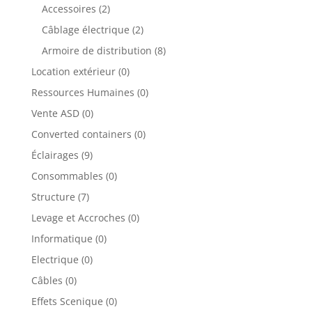
produits
2
Accessoires
2
produits
2
Câblage électrique
2
produits
8
Armoire de distribution
8
produits
0
Location extérieur
0
produit
0
Ressources Humaines
0
produit
0
Vente ASD
0
produit
0
Converted containers
0
produit
9
Éclairages
9
produits
0
Consommables
0
produit
7
Structure
7
produits
0
Levage et Accroches
0
produit
0
Informatique
0
produit
0
Electrique
0
produit
0
Câbles
0
produit
0
Effets Scenique
0