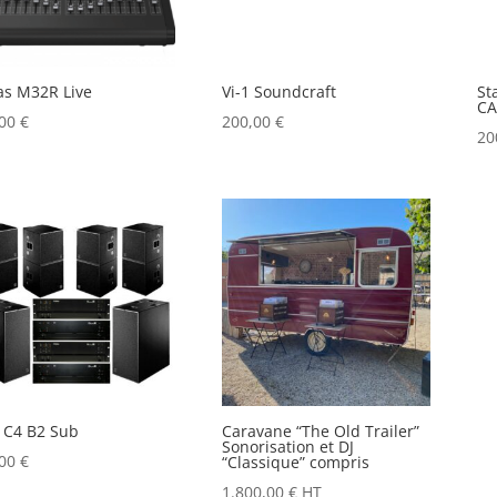
as M32R Live
Vi-1 Soundcraft
St
CA
,00
€
200,00
€
20
 C4 B2 Sub
Caravane “The Old Trailer”
Sonorisation et DJ
,00
€
“Classique” compris
1.800,00
€
HT