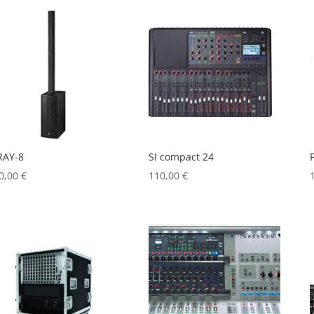
RAY-8
SI compact 24
0,00
€
110,00
€