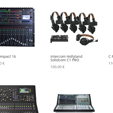
ompact 16
Intercom Hollyland
C 
Solidcom C1 PRO
00
€
11
100,00
€