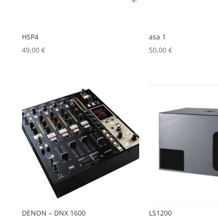
HSP4
asa 1
49,00
€
50,00
€
DENON – DNX 1600
LS1200