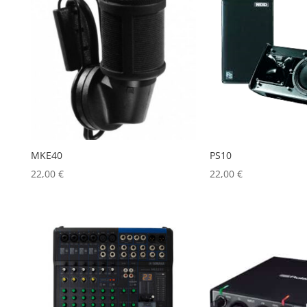
décroissant
MKE40
PS10
22,00
€
22,00
€