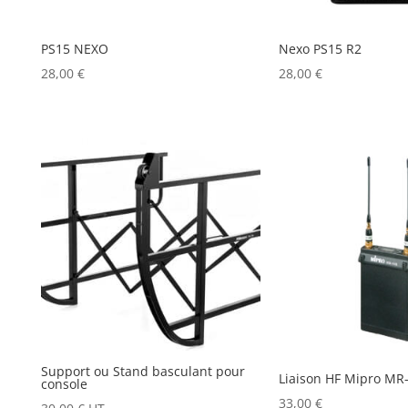
PS15 NEXO
Nexo PS15 R2
28,00
€
28,00
€
Support ou Stand basculant pour
Liaison HF Mipro MR
console
33,00
€