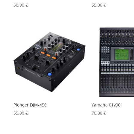
50,00
€
55,00
€
Pioneer DJM-450
Yamaha 01v96i
55,00
€
70,00
€